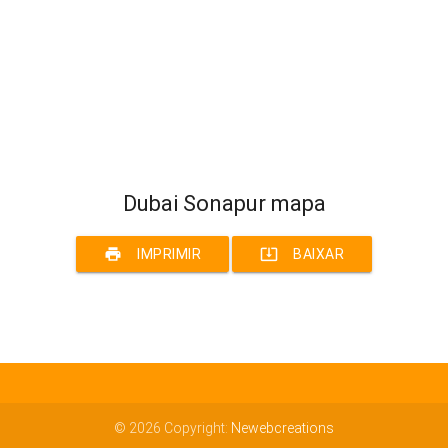
Dubai Sonapur mapa
print
system_update_alt
IMPRIMIR
BAIXAR
© 2026 Copyright:
Newebcreations