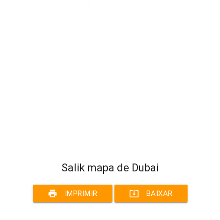
Salik mapa de Dubai
print
system_update_alt
IMPRIMIR
BAIXAR