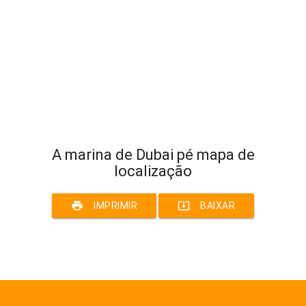
A marina de Dubai pé mapa de
localização
print
system_update_alt
IMPRIMIR
BAIXAR